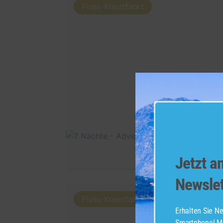
Fluss-Kreuzfahrt
Jetzt 
Newslet
Fluss-Kreuzfahrt
Erhalten Sie Ne
Smartphone! Me