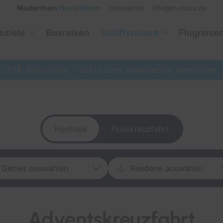
Niederrhein
Nachrichten
Newsletter
info@m-tours.de
eziele
Busreisen
Schiffsreisen
Flugreise
30€ Gutschein -
Jetzt zum Newsletter anmelden
Hochsee
Flusskreuzfahrt
Gebiet auswählen
Reederei auswählen
Afrika
AIDA Cruises
Adventskreuzfahrt
Alaska
Costa Kreuzfahrten