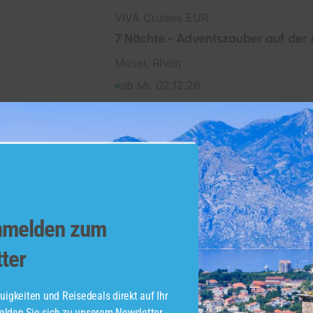
VIVA Cruises EUR
7 Nächte - Adventszauber auf der
Mosel, Rhein
ab Mi. 02.12.26
8 Tage
All Inclusive
Starthafen: Düsseldorf, Deutschland
Endhafen: Düsseldorf, Deutschland
1.450,00 €
schon ab
Jetzt buchen
anmelden zum
ter
Nicko Cruises
uigkeiten und Reisedeals direkt auf Ihr
5 Nächte - Adventszeit an der Don
lden Sie sich zu unserem Newsletter