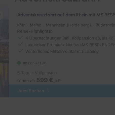
Australien / Neuseeland
Cunard Line
Adventskreuzfahrt auf dem Rhein mit MS RE
Bahamas
Hapag-Lloyd Cruises
Köln - Mainz - Mannheim (Heidelberg) - Rüdesheim
Hawaii
HURTIGRUTEN
Reise-Highlights:
Kanaren
HX Expeditions
4 Übernachtungen inkl. Vollpension ab/bis Köl
Luxuriöser Premium-Neubau MS RESPLENDENC
Karibik
Mein Schiff - TUI Cruises
Winterliches Mittelhreintal mit Loreley
Mexiko
MSC Cruises
ab Fr. 27.11.26
Mittelmeer
Nicko Cruises Hochsee
5 Tage - Vollpension
Nordamerika
Phoenix Seereisen
599 €
schon ab
p.P.
Nordeuropa
Plantours Hochseekreuzf
Jetzt Buchen
Orient
Ostsee
Süd Pazifik