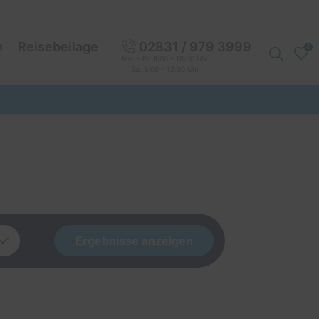
n
Reisebeilage
02831 / 979 3999
0
Mo. - Fr. 8:00 - 18:00 Uhr
Sa. 8:00 - 12:00 Uhr
Ergebnisse anzeigen