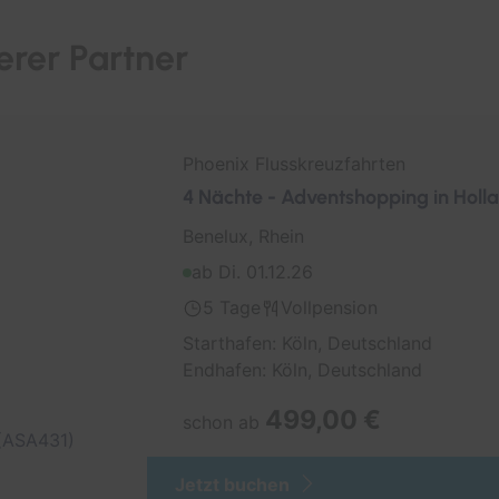
Südamerika
erer Partner
Südostasien
Transarabien
Transasien
Phoenix Flusskreuzfahrten
Transatlantik
4 Nächte - Adventshopping in Holl
Westeuropa
Benelux, Rhein
Asien
ab Di. 01.12.26
Antarktis
5 Tage
Vollpension
Nordamerika Ostküste
Starthafen: Köln, Deutschland
Endhafen: Köln, Deutschland
Nordamerika Westküste
499,00 €
Mittelamerika
schon ab
Weltreise
Jetzt buchen
Indischer Ozean