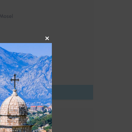
 Mosel
Close
this
module
au