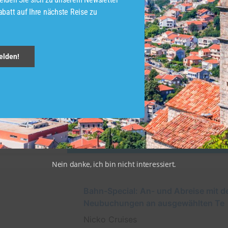
batt auf Ihre nächste Reise zu
Donau
ab Mi. 02.12.26
3 weitere Termine
elden!
6 Tage
Vollpension
Starthafen: Passau, Deutschland
Endhafen: Passau, Deutschland
819,00 €
schon ab
Jetzt buchen
Nein danke, ich bin nicht interessiert.
Bahn-Special: An- und Abreise mit d
Neubuchungen an ausgewählten Te
Nicko Cruises