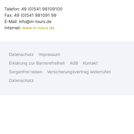
Telefon: 49 (0)541 98109100
Eventreisen
Ruhr & Rhein
Fax: 49 (0)541 981091 99
E-Mail: info@m-tours.de
Klassische Konzerte
Europa
Internet:
www.m-tours.de
Suchen & Buchen
Konzertreisen
Kurzurlaub
Datenschutz
Impressum
Kunst, Kultur & Kulinarik
Erklärung zur Barrierefreiheit
AGB
Kontakt
Sorgenfrei reisen
Versicherungsvertrag widerrufen
Städtereisen
Bus
Datenschutz
Semperoper
Reiseart
Eigenanreise
Deutschland
Flug
Europa
Zielgebiet
Schiff
Weltweit
Suchen