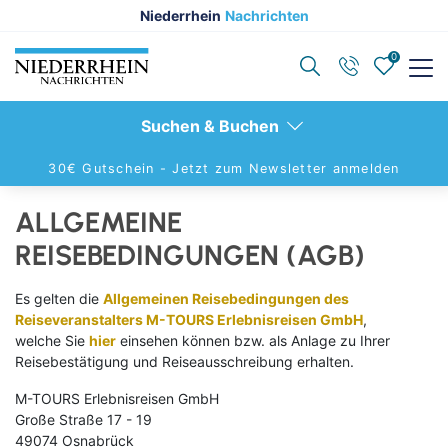
Niederrhein
Nachrichten
0
Zurück
Zurück
Zurück
Suchen & Buchen
Reisethemen anzeigen
Reiseziele anzeigen
Schiffsreisen anzeigen
30€ Gutschein -
Jetzt zum Newsletter anmelden
ALLGEMEINE
Reiseziele entdecken
Reiseziele entdecken
Alle Schiffsreisen
REISEBEDINGUNGEN (AGB)
Aktivurlaub
Berlin
Aktuelle Schiffsangebote
Es gelten die
Allgemeinen Reisebedingungen des
Alleinreisende
Hamburg
Advent-Flusskeuzfahrten
Reiseveranstalters M-TOURS Erlebnisreisen GmbH
,
welche Sie
hier
einsehen können bzw. als Anlage zu Ihrer
Advents- &Silvesterreisen
Dresden
Hochseekreuzfahrten
Reisebestätigung und Reiseausschreibung erhalten.
Eigenanreise
Leipzig
Flusskreuzfahrten
M-TOURS Erlebnisreisen GmbH
Große Straße 17 - 19
Elbphilharmonie Hamburg
Nord- & Ostsee
49074 Osnabrück