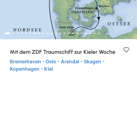
Eventreisen
Ruhr & Rhein
Klassische Konzerte
Europa
Konzertreisen
Kurzurlaub
Mit dem ZDF Traumschiff zur Kieler Woche
Bremerhaven - Oslo - Arendal - Skagen -
Kunst, Kultur & Kulinarik
Kopenhagen - Kiel
Städtereisen
Semperoper