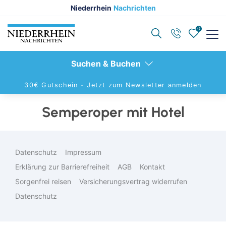
Niederrhein
Nachrichten
0
Zurück
Zurück
Zurück
Suchen & Buchen
Reisethemen anzeigen
Reiseziele anzeigen
Schiffsreisen anzeigen
30€ Gutschein -
Jetzt zum Newsletter anmelden
Semperoper mit Hotel
Reiseziele entdecken
Reiseziele entdecken
Alle Schiffsreisen
Aktivurlaub
Berlin
Aktuelle Schiffsangebote
Datenschutz
Impressum
Alleinreisende
Hamburg
Advent-Flusskeuzfahrten
Erklärung zur Barrierefreiheit
AGB
Kontakt
Advents- &Silvesterreisen
Dresden
Hochseekreuzfahrten
Sorgenfrei reisen
Versicherungsvertrag widerrufen
Datenschutz
Eigenanreise
Leipzig
Flusskreuzfahrten
Elbphilharmonie Hamburg
Nord- & Ostsee