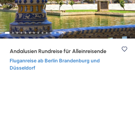
Eventreisen
Ruhr & Rhein
Klassische Konzerte
Europa
Konzertreisen
Kurzurlaub
Andalusien Rundreise für Alleinreisende
Fluganreise ab Berlin Brandenburg und
Kunst, Kultur & Kulinarik
Düsseldorf
Städtereisen
Semperoper