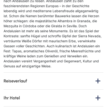
nach Andalusien zu reisen. Andalusien zählt zu den
faszinierendsten Regionen Europas – in der Geschichte
lebendig wird und mediterrane Lebensfreude allgegenwärtig
ist. Schon die Namen berühmter Bauwerke lassen die Herzen
höher schlagen: die majestätische Alhambra in Granada, die
Mezquita in Córdoba oder die Giralda in Sevilla. Doch
Andalusien ist mehr als seine Monumente. Es ist das Spiel der
Kontraste: sanfte Hügel und schroffe Gipfel der Sierra Nevada,
verträumte Weiße Dörfer mit maurischem Erbe, verwinkelte
Gassen voller Geschichten. Auch kulinarisch ist Andalusien ein
Fest: Tapas, aromatisches Olivenöl, frische Meeresfrüchte und
kräftige Weine laden zum Genießen und Verweilen ein.
Andalusien vereint Vergangenheit und Gegenwart, Kultur und
Genuss auf einzigartige Weise.
Reiseverlauf
1. Tag
: Anreise und Stadtrundgang Málaga
Ihr Hotel
Vom gewählten Abflughafen fliegen Sie mit einem Direktflug
nach Málaga. Dort angekommen, werden Sie noch am