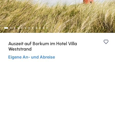
Eventreisen
Ruhr & Rhein
Klassische Konzerte
Europa
Konzertreisen
Kurzurlaub
Auszeit auf Borkum im Hotel Villa
Weststrand
Kunst, Kultur & Kulinarik
Eigene An- und Abreise
Städtereisen
Semperoper