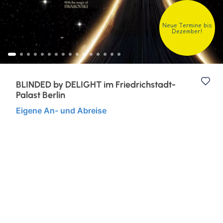
Eventreisen
Ruhr & Rhein
Neue Termine bis
Dezember!
Klassische Konzerte
Europa
Konzertreisen
Kurzurlaub
BLINDED by DELIGHT im Friedrichstadt-
Palast Berlin
Kunst, Kultur & Kulinarik
Eigene An- und Abreise
Städtereisen
Semperoper