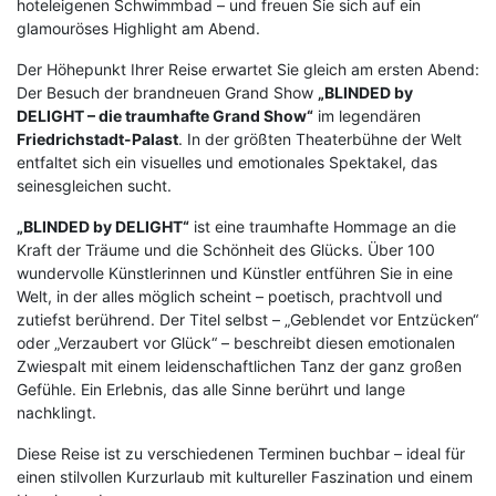
hoteleigenen Schwimmbad – und freuen Sie sich auf ein
glamouröses Highlight am Abend.
Der Höhepunkt Ihrer Reise erwartet Sie gleich am ersten Abend:
Der Besuch der brandneuen Grand Show
„BLINDED by
DELIGHT – die traumhafte Grand Show“
im legendären
Friedrichstadt-Palast
. In der größten Theaterbühne der Welt
entfaltet sich ein visuelles und emotionales Spektakel, das
seinesgleichen sucht.
„BLINDED by DELIGHT“
ist eine traumhafte Hommage an die
Kraft der Träume und die Schönheit des Glücks. Über 100
wundervolle Künstlerinnen und Künstler entführen Sie in eine
Welt, in der alles möglich scheint – poetisch, prachtvoll und
zutiefst berührend. Der Titel selbst – „Geblendet vor Entzücken“
oder „Verzaubert vor Glück“ – beschreibt diesen emotionalen
Zwiespalt mit einem leidenschaftlichen Tanz der ganz großen
Gefühle. Ein Erlebnis, das alle Sinne berührt und lange
nachklingt.
Diese Reise ist zu verschiedenen Terminen buchbar – ideal für
einen stilvollen Kurzurlaub mit kultureller Faszination und einem