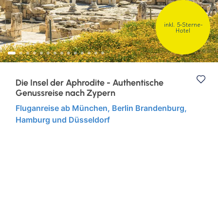
Eventreisen
Ruhr & Rhein
inkl. 5-Sterne-
Hotel
Klassische Konzerte
Europa
Konzertreisen
Kurzurlaub
Die Insel der Aphrodite - Authentische
Genussreise nach Zypern
Kunst, Kultur & Kulinarik
Fluganreise ab München, Berlin Brandenburg,
Hamburg und Düsseldorf
Städtereisen
Semperoper