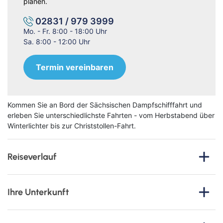
planen.
02831 / 979 3999
Mo. - Fr. 8:00 - 18:00 Uhr
Sa. 8:00 - 12:00 Uhr
Termin vereinbaren
Kommen Sie an Bord der Sächsischen Dampfschifffahrt und
erleben Sie unterschiedlichste Fahrten - vom Herbstabend über
Winterlichter bis zur Christstollen-Fahrt.
Reiseverlauf
Erleben Sie Dresden von seiner schönsten Seite: Diese
besondere Kurzreise verbindet barocke Pracht,
Ihre Unterkunft
beeindruckende Elblandschaften und kulinarische Erlebnisse
mit einer stilvollen Fahrt auf einem historischen Raddampfer
Super 8 by Wnydham Dresden
der Sächsischen Dampfschifffahrt.