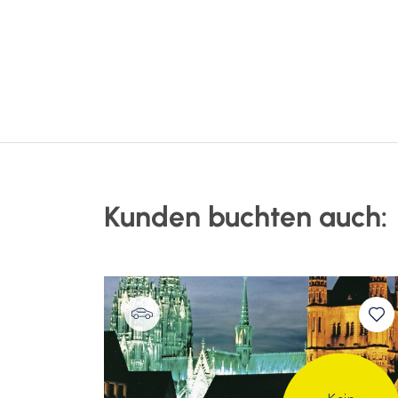
Motel One Hamburg
Motel O
Fleetinsel
Fleetins
Martynas Levickis - Akkordeon
Motel One
Motel One
Katharina Thalbach - Rezitation
Daniel Geiss - Leitung
Kunden buchten auch: