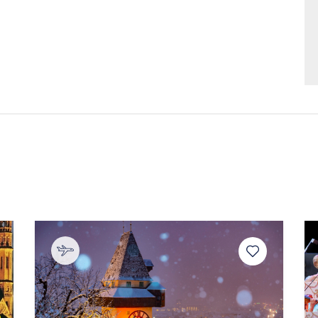
ne Hamburg
Motel One Hamburg
Mo
el
Fleetinsel
Fle
Motel One
Mote