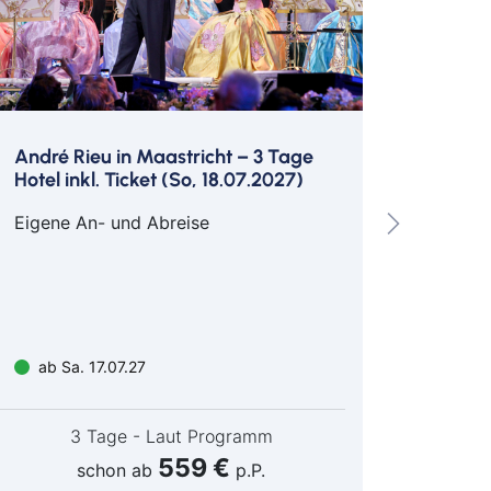
André Rieu in Maastricht – 3 Tage
Venedi
Hotel inkl. Ticket (So, 18.07.2027)
Commis
Eigene An- und Abreise
Flugan
Berlin
Frankf
und Ab
ab So
ab Sa. 17.07.27
weitere
3 Tage - Laut Programm
559 €
schon ab
p.P.