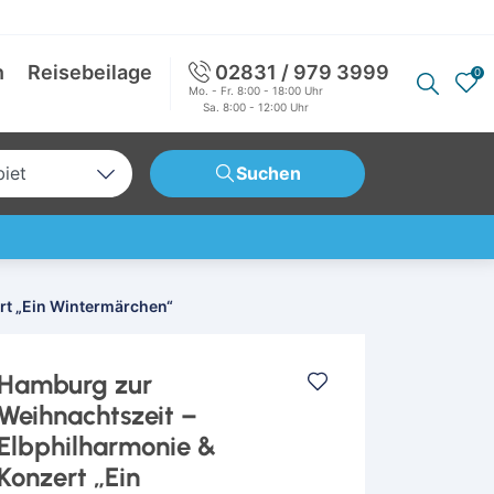
n
Reisebeilage
02831 / 979 3999
0
Mo. - Fr. 8:00 - 18:00 Uhr
Sa. 8:00 - 12:00 Uhr
biet
Suchen
tschland
opa
weit
rt „Ein Wintermärchen“
Hamburg zur
Weihnachtszeit –
Elbphilharmonie &
Konzert „Ein