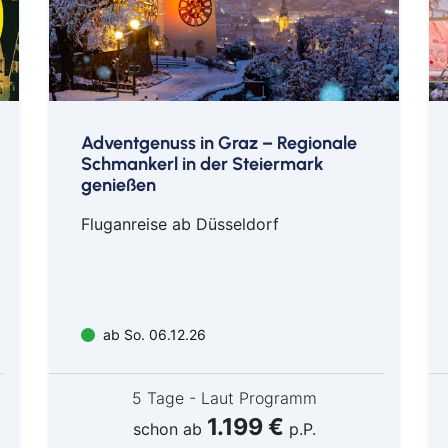
Katharina Thalbach-Wintermärchen
Motel One Hamburg Fleetinsel
© Sebastian Madej_Deutsche Klassik
Motel One
Adventgenuss in Graz – Regionale
Schmankerl in der Steiermark
genießen
Fluganreise ab Düsseldorf
ab So. 06.12.26
5 Tage - Laut Programm
1.199 €
schon ab
p.P.