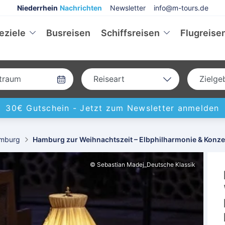
Niederrhein
Nachrichten
Newsletter
info@m-tours.de
eziele
Busreisen
Schiffsreisen
Flugreise
Reiseart
Zielge
Bus
Deu
30€ Gutschein -
Jetzt zum Newsletter anmelden
Eigenanreise
Eur
Flug
Welt
mburg
Hamburg zur Weihnachtszeit – Elbphilharmonie & Konze
Schiff
© Sebastian Madej_Deutsche Klassik