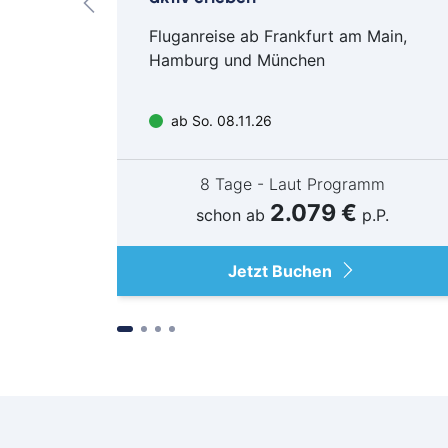
Fluganreise ab Frankfurt am Main,
Hamburg und München
ab So. 08.11.26
m
8 Tage - Laut Programm
2.079 €
schon ab
p.P.
Jetzt Buchen