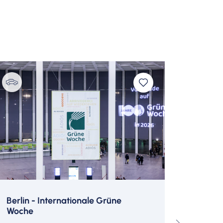
e Westin Hamburg
unge
tteo Barro
Berlin - Internationale Grüne
Blühen
Woche
Allein