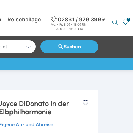
n
Reisebeilage
02831 / 979 3999
0
Mo. - Fr. 8:00 - 18:00 Uhr
Sa. 8:00 - 12:00 Uhr
biet
Suchen
tschland
opa
weit
Joyce DiDonato in der
Elbphilharmonie
Eigene An- und Abreise