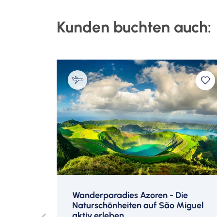
Check-In: ab 16 Uhr/ Check-Out: bis 1
Kunden buchten auch:
The Westin Hamburg
The Wes
Zimmer
Schwim
© Matteo Barro
© Matteo 
m The
Wanderparadies Azoren - Die
Naturschönheiten auf São Miguel
hres
aktiv erleben