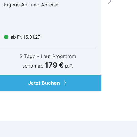
Eigene An- und Abreise
Flugan
und Be
ab Fr. 15.01.27
ab Mi
3 Tage - Laut Programm
179 €
schon ab
p.P.
Jetzt Buchen