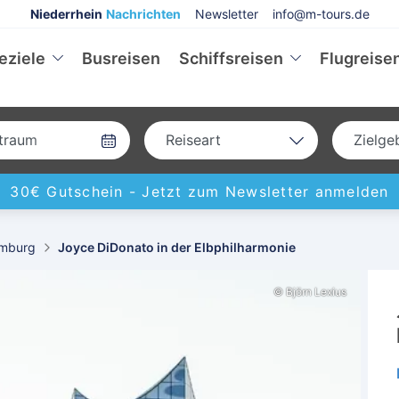
Niederrhein
Nachrichten
Newsletter
info@m-tours.de
eziele
Busreisen
Schiffsreisen
Flugreise
Reiseart
Zielge
Bus
Deu
30€ Gutschein -
Jetzt zum Newsletter anmelden
Eigenanreise
Eur
Flug
Welt
mburg
Joyce DiDonato in der Elbphilharmonie
Schiff
© Björn Lexius