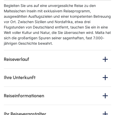
Begleiten Sie uns auf eine unvergessliche Reise zu den
Maltesischen Inseln mit exklusivem Reiseprogramm,
ausgewählten Ausflugszielen und einer kompetenten Betreuung
vor Ort. Zwischen Sizilien und Nordafrika, etwa drei
Flugstunden von Deutschland entfernt, tauchen Sie ein in eine
Welt voller Kultur und Natur, die Sie überraschen wird. Malta hat
sich die großartigen Spuren seiner sagenhaften, fast 7.000-
jährigen Geschichte bewahrt.
Reiseverlauf
1. Tag
: Anreise
Ihre Unterkunft
Vom gewählten Abflughafen startet Ihre Reise mit dem Flug
nach Malta. Mit dem Bus geht es zum Hotel und dort
Maritim Antonine Hotel & Spa
beziehen Sie Ihr Zimmer. Vor Ort steht Ihnen dann unsere
Malta
Reiseinformationen
engagierte Reisebegleitung während Ihres gesamten
Aufenthalts zur Verfügung, um sicherzustellen, dass Ihre
Bitte lesen Sie dieses Produktinformationblatt, welches das
Alle Zimmer verfügen über ein Bad mit Dusche oder
Reise reibungslos verläuft. Den Anreisetag lassen Sie später
Formblatt zur Unterrichtung des Reisenden bei einer
Badewanne, Föhn, TV, Safe, einen Wasserkocher zur Tee-
bei einem ersten gemeinsamen Abendessen im Hotel
Ihr Reiseveranstalter
Pauschalreise nach § 651a BGB enthält. Wir informieren Sie
und Kaffeezubereitung (kostenfrei) und eine Minibar