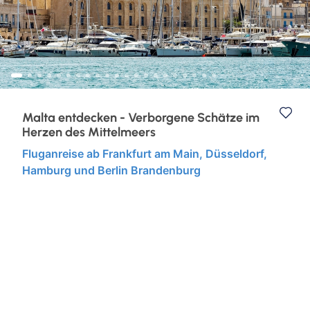
Eventreisen
Ruhr & Rhein
Klassische Konzerte
Europa
Konzertreisen
Kurzurlaub
Malta entdecken - Verborgene Schätze im
Herzen des Mittelmeers
Kunst, Kultur & Kulinarik
Fluganreise ab Frankfurt am Main, Düsseldorf,
Hamburg und Berlin Brandenburg
Städtereisen
Semperoper