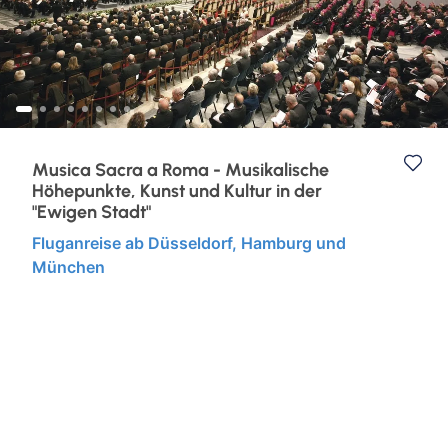
Eventreisen
Ruhr & Rhein
Klassische Konzerte
Europa
Konzertreisen
Kurzurlaub
Musica Sacra a Roma - Musikalische
Höhepunkte, Kunst und Kultur in der
Kunst, Kultur & Kulinarik
"Ewigen Stadt"
Fluganreise ab Düsseldorf, Hamburg und
Städtereisen
München
Semperoper