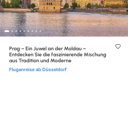
Eventreisen
Ruhr & Rhein
Klassische Konzerte
Europa
Konzertreisen
Kurzurlaub
Prag – Ein Juwel an der Moldau –
Entdecken Sie die faszinierende Mischung
Kunst, Kultur & Kulinarik
aus Tradition und Moderne
Fluganreise ab Düsseldorf
Städtereisen
Semperoper