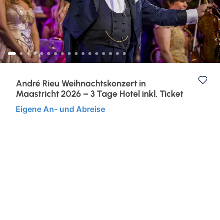
Eventreisen
Ruhr & Rhein
Klassische Konzerte
Europa
Konzertreisen
Kurzurlaub
André Rieu Weihnachtskonzert in
Maastricht 2026 – 3 Tage Hotel inkl. Ticket
Kunst, Kultur & Kulinarik
Eigene An- und Abreise
Städtereisen
Semperoper