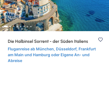
Eventreisen
Ruhr & Rhein
Klassische Konzerte
Europa
Konzertreisen
Kurzurlaub
Die Halbinsel Sorrent - der Süden Italiens
Fluganreise ab München, Düsseldorf, Frankfurt
Kunst, Kultur & Kulinarik
am Main und Hamburg oder Eigene An- und
Abreise
Städtereisen
Semperoper