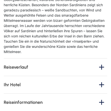
herrliche Küsten. Besonders der Norden Sardiniens zeigt sich
geradezu paradiesisch – weiße Sandbuchten, von Wind und
Wetter ausgehöhlte Felsen und das smaragdfarbene
Mittelmeerwasser werden von bizarr geformten Gebirgsketten
überragt. Im Laufe der Jahrtausende herrschten verschiedene
Völker auf Sardinien und hinterließen ihre Spuren – lassen Sie
sich vom reichen kulturellen Erbe der Insel in den Bann ziehen.
Tauchen Sie ein in die Naturschönheit der «Inselperle» und
genießen Sie die wunderschöne Küste sowie das herrliche
Mittelmeer.
Reiseverlauf
1. Tag
: Anreise an die Costa Smeralda
Ihr Hotel
Sie fliegen nach Olbia auf der Mittelmeerinsel Sardinien, wo
Sie von Ihrer Reiseleitung bereits erwartet werden. Nach der
Colonna Park Hotel
Begrüßung fahren Sie zu Ihrem 4-Sterne-Hotel an der Costa
Reiseinformationen
Smeralda im Nordosten. Beim Abendessen lassen Sie
Lage:
Das
4-Sterne-Hotel Colonna Park liegt in Porto Cervo,
schließlich den Tag gemütlich ausklingen.
im Herzen der Costa Smeralda, einer renommierten und
Bitte lesen Sie dieses Produktinformationblatt, welches das