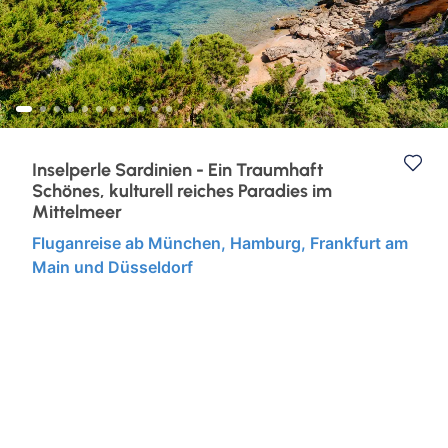
Eventreisen
Ruhr & Rhein
Klassische Konzerte
Europa
Konzertreisen
Kurzurlaub
Inselperle Sardinien - Ein Traumhaft
Schönes, kulturell reiches Paradies im
Kunst, Kultur & Kulinarik
Mittelmeer
Fluganreise ab München, Hamburg, Frankfurt am
Städtereisen
Main und Düsseldorf
Semperoper